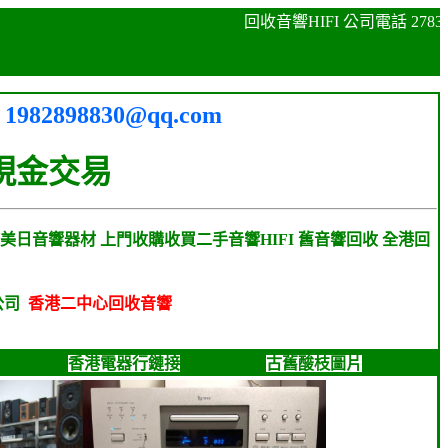
回收音響HIFI 公司電話 278
: 1982898830@qq.com
現金交易
美日音響器材 上門收購收買二手音響HIFI 舊音響回收 全港回
公司
香港二中心回收音響
香港電器行鏈接
古舊酸枝圖片