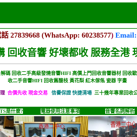
 27839668
(WhatsApp: 60238577
)
Email
購 回收音響 好壞都收
服務全港 
D解碼 回收二手高級發燒音響HIFI 高價上門回收音響器材 回收歐
收二手音響HIFI 回收舊酸枝 黃花梨 紅木傢俬 瓷器 字畫
合理
合價先收 現金交易
信譽保證 快捷清場
三十幾年專業回收
TS是什麼?
電器使用注意事項
音響名詞解析