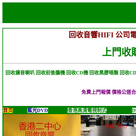
回收音響HIFI
公司電話
上門收
回收擴音喇叭 回收前後膽機 回收CD機 回收黑膠唱盤 回收C
免費上門報價 價格公道
首页
藍光DVD
香港高清電視制式
D